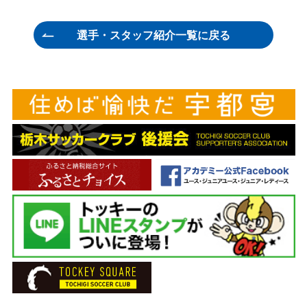
GK 15 ジョニー レオーニ
監督 横山 雄次
選手・スタッフ紹介一覧に戻る
GK 23 川田 修平
ヘッドコーチ 吉澤 英生
GK 33 石川 慧
フィジカルコーチ 田中 等志
DF 3 西河 翔吾
GKコーチ ヘネ・エンリケ・カタリノ
DF 7 菅 和範
チーフトレーナー 多田 智典
DF 17 福岡 将太
トレーナー 松本 祐太
DF 18 坂田 良太
トレーナー 溝口 徹
DF 19 服部 康平
通訳 渡辺ブルーノ英男
DF 20 ディオゴ フェレイラ
主務 荒井 厚志
DF 22 メンデス
副務 人見 俊輔
DF 26 夛田 凌輔
ドクター 下田 貢