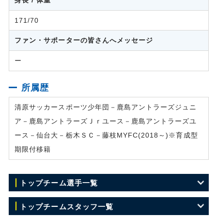
171/70
ファン・サポーターの皆さんへメッセージ
ー
所属歴
清原サッカースポーツ少年団－鹿島アントラーズジュニ
ア－鹿島アントラーズＪｒユース－鹿島アントラーズユ
ース－仙台大－栃木ＳＣ－藤枝MYFC(2018～)※育成型
期限付移籍
トップチーム選手一覧
GK 1 竹重 安希彦
トップチームスタッフ一覧