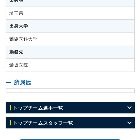
埼玉県
出身大学
獨協医科大学
勤務先
鰺坂医院
所属歴
トップチーム選手一覧
GK 1 竹重 安希彦
トップチームスタッフ一覧
GK 15 ジョニー レオーニ
監督 横山 雄次