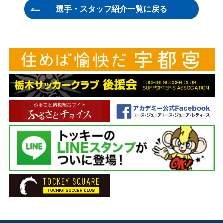
選手・スタッフ紹介一覧に戻る
GK 23 川田 修平
ヘッドコーチ 吉澤 英生
GK 33 石川 慧
フィジカルコーチ 田中 等志
DF 3 西河 翔吾
GKコーチ ヘネ・エンリケ・カタリノ
DF 7 菅 和範
チーフトレーナー 多田 智典
DF 17 福岡 将太
トレーナー 松本 祐太
DF 18 坂田 良太
トレーナー 溝口 徹
DF 19 服部 康平
通訳 渡辺ブルーノ英男
DF 20 ディオゴ フェレイラ
主務 荒井 厚志
DF 22 メンデス
副務 人見 俊輔
DF 26 夛田 凌輔
ドクター 下田 貢
DF 27 久富 良輔
ドクター 阿久津 仁