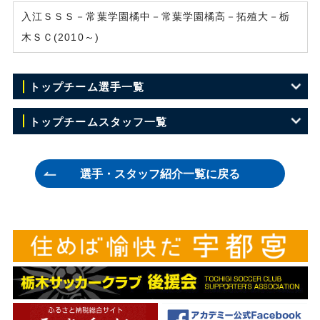
入江ＳＳＳ－常葉学園橘中－常葉学園橘高－拓殖大－栃
木ＳＣ(2010～)
トップチーム選手一覧
GK 1 竹重 安希彦
トップチームスタッフ一覧
GK 15 ジョニー レオーニ
監督 横山 雄次
選手・スタッフ紹介一覧に戻る
GK 23 川田 修平
ヘッドコーチ 吉澤 英生
GK 33 石川 慧
フィジカルコーチ 田中 等志
DF 3 西河 翔吾
GKコーチ ヘネ・エンリケ・カタリノ
DF 7 菅 和範
チーフトレーナー 多田 智典
DF 17 福岡 将太
トレーナー 松本 祐太