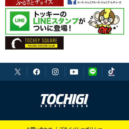
DF 18 坂田 良太
トレーナー 溝口 徹
DF 19 服部 康平
通訳 渡辺ブルーノ英男
DF 20 ディオゴ フェレイラ
主務 荒井 厚志
DF 22 メンデス
副務 人見 俊輔
DF 26 夛田 凌輔
ドクター 下田 貢
DF 27 久富 良輔
ドクター 阿久津 仁
DF 28 温井 駿斗
ドクター 鰺坂 桂
DF 30 田代 雅也
ドクター 倉持 太郎
DF 42 パウロン
ドクター 黒田 良
MF 2 西澤 代志也
ドクター 星川 淳人
MF 5 ヘニキ
ドクター 矢島 久敬