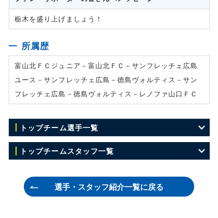
栃木を盛り上げましょう！
所属歴
富山北ＦＣジュニア－富山北ＦＣ－サンフレッチェ広島
ユース－サンフレッチェ広島－徳島ヴォルティス－サン
フレッチェ広島－徳島ヴォルティス－レノファ山口ＦＣ
トップチーム選手一覧
GK 犬飼 裕哉
トップチームスタッフ一覧
GK 1 川田 修平
監督 田坂 和昭
選手・スタッフ紹介一覧に戻る
GK 22 塩田 仁史
ヘッドコーチ 菅原 大介
GK 31 大野 哲煥
コーチ 兼村 憲周