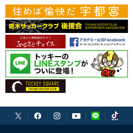
DF 2 伊藤 竜司
GKコーチ 吉本 哲朗
DF 4 髙杉 亮太
チーフトレーナー 松本 祐太
DF 6 瀬川 和樹
トレーナー 溝口 徹
DF 7 菅 和範
トレーナー 榮 裕二郎
DF 15 溝渕 雄志
通訳 (ポルトガル語) 渡辺 ブルーノ英男
DF 23 柳 育崇
主務 荒井 厚志
DF 28 温井 駿斗
副務 人見 俊輔
DF 30 田代 雅也
DF 33 黒﨑 隼人
DF 35 池庭 諒耶
DF 40 井出 敬大