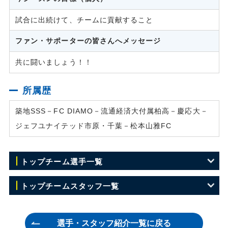
試合に出続けて、チームに貢献すること
ファン・サポーターの皆さんへメッセージ
共に闘いましょう！！
所属歴
築地SSS－FC DIAMO－流通経済大付属柏高－慶応大－
ジェフユナイテッド市原・千葉－松本山雅FC
トップチーム選手一覧
GK 犬飼 裕哉
トップチームスタッフ一覧
GK 1 川田 修平
監督 田坂 和昭
選手・スタッフ紹介一覧に戻る
GK 22 塩田 仁史