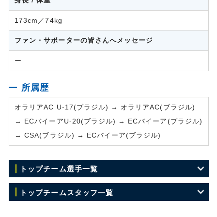
173cm／74kg
ファン・サポーターの皆さんへメッセージ
ー
所属歴
オラリアAC U-17(ブラジル) → オラリアAC(ブラジル)
→ ECバイーアU-20(ブラジル) → ECバイーア(ブラジル)
→ CSA(ブラジル) → ECバイーア(ブラジル)
トップチーム選手一覧
GK 23 川田 修平
トップチームスタッフ一覧
GK 35 浅沼 優瑠
監督 田坂 和昭