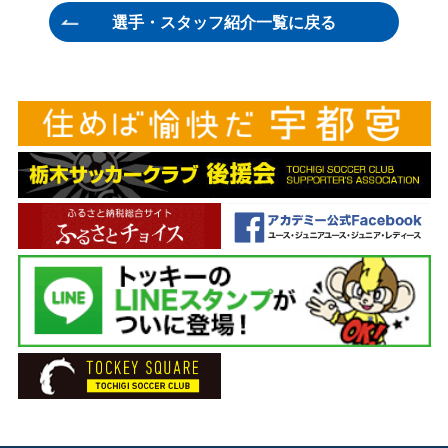
選手・スタッフ紹介一覧に戻る
GK 50 ユ ヒョン
ヘッドコーチ 吉澤 英生
DF 2 伊藤 竜司
コーチ 兼村 憲周
DF 4 藤原 広太朗
GKコーチ 吉本 哲朗
DF 7 菅 和範
チーフトレーナー 松本 祐太
DF 15 森下 怜哉
トレーナー 溝口 徹
DF 18 坂田 良太
トレーナー 榮 裕二郎
DF 22 メンデス
通訳 (ポルトガル語) 渡辺 ブルーノ英男
DF 27 久富 良輔
通訳(韓国語) キム ドンギュ
DF 28 温井 駿斗
主務 荒井 厚志
DF 30 田代 雅也
副務 人見 俊輔
DF 33 黒﨑 隼人
チーフドクター 下田 貢