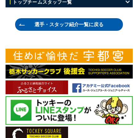
GK 23 川田 修平
トップチームスタッフ一覧
GK 35 浅沼 優瑠
監督 田坂 和昭
選手・スタッフ紹介一覧に戻る
GK 50 ユ ヒョン
ヘッドコーチ 吉澤 英生
DF 2 伊藤 竜司
コーチ 兼村 憲周
DF 4 藤原 広太朗
GKコーチ 吉本 哲朗
DF 7 菅 和範
チーフトレーナー 松本 祐太
DF 15 森下 怜哉
トレーナー 溝口 徹
DF 18 坂田 良太
トレーナー 榮 裕二郎
DF 22 メンデス
通訳 (ポルトガル語) 渡辺 ブルーノ英男
DF 27 久富 良輔
通訳(韓国語) キム ドンギュ
DF 28 温井 駿斗
主務 荒井 厚志