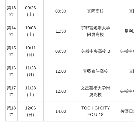
第13
09/26
09:30
真岡高校
真
節
(土)
第14
10/03
宇都宮短期大学
11:30
足利
節
(土)
附属高校
第15
10/11
09:30
矢板中央高校 B
矢板中
節
(日)
第16
11/23
12:00
青藍泰斗高校
真
節
(月)
第17
11/28
文星芸術大学附
12:00
矢板中
節
(土)
属高校
第18
12/06
TOCHIGI CITY
14:00
佐野日
節
(日)
FC U-18