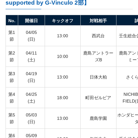
supported by G-Vinculo 2部】
No.
開催日
キックオフ
対戦相手
第1
04/05
13:00
西武台
壬生総合
節
(日)
第2
04/11
鹿島アントラー
鹿島アン
10:00
節
(土)
ズB
ミー
第3
04/19
13:00
日体大柏
さく
節
(日)
第4
04/25
NICHI
18:00
町田ゼルビア
節
(土)
FIEL
第5
05/03
ホンダヒ
13:00
鹿島学園
節
(日)
第6
05/09