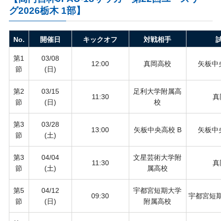
グ2026栃木 1部】
No.
開催日
キックオフ
対戦相手
第1
03/08
12:00
真岡高校
矢板中
節
(日)
第2
03/15
足利大学附属高
11:30
真
節
(日)
校
第3
03/28
13:00
矢板中央高校 B
矢板中
節
(土)
第3
04/04
文星芸術大学附
11:30
真
節
(土)
属高校
第5
04/12
宇都宮短期大学
09:30
宇都宮短
節
(日)
附属高校