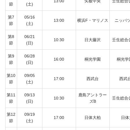
13:00
矢板中央
壬生総合
節
(土)
第7
05/16
13:00
横浜F・マリノス
ニッパ
節
(土)
第8
06/21
10:30
日大藤沢
壬生総合
節
(日)
第9
06/28
16:00
桐光学園
桐光学
節
(日)
第10
09/05
17:00
西武台
西武台
節
(土)
第11
09/13
鹿島アントラー
10:30
壬生総合
節
(日)
ズB
第12
09/19
17:00
日体大柏
日体
節
(土)