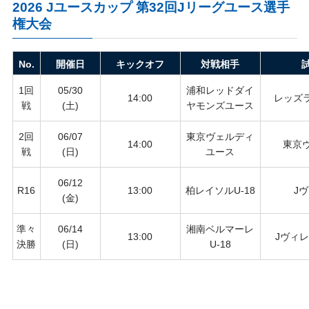
2026 Jユースカップ 第32回Jリーグユース選手
権大会
No.
開催日
キックオフ
対戦相手
1回
05/30
浦和レッドダイ
14:00
レッズラ
戦
(土)
ヤモンズユース
2回
06/07
東京ヴェルディ
14:00
東京
戦
(日)
ユース
06/12
R16
13:00
柏レイソルU-18
J
(金)
準々
06/14
湘南ベルマーレ
13:00
Jヴィレ
決勝
(日)
U-18