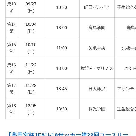
第13
09/27
10:30
町田ゼルビア
壬生総合
節
(日)
第14
10/04
16:00
鹿島学園
鹿島
節
(日)
第15
10/10
11:00
矢板中央
矢板中
節
(土)
第16
11/22
13:00
横浜F・マリノス
さく
節
(日)
第17
11/29
13:45
日大藤沢
アサンテ
節
(日)
第18
12/05
13:30
桐光学園
壬生総合
節
(土)
【高円宮杯JFAU-18サッカー第22回ユースリー