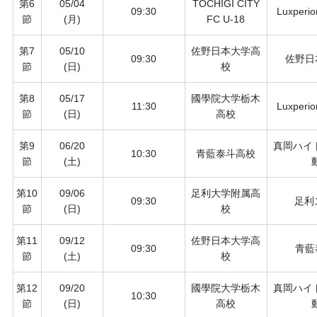
第6
05/04
TOCHIGI CITY
09:30
Luxperio
節
(月)
FC U-18
第7
05/10
佐野日本大学高
09:30
佐野日
節
(日)
校
第8
05/17
國學院大学栃木
11:30
Luxperio
節
(日)
高校
第9
06/20
真岡ハイ
10:30
青藍泰斗高校
節
(土)
第10
09/06
足利大学附属高
09:30
足利
節
(日)
校
第11
09/12
佐野日本大学高
09:30
青藍
節
(土)
校
第12
09/20
國學院大学栃木
真岡ハイ
10:30
節
(日)
高校