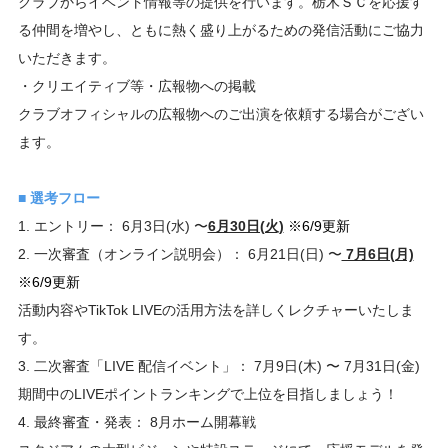
クラブからイベント情報等の提供を行います。栃木ＳＣを応援す
る仲間を増やし、ともに熱く盛り上がるための発信活動にご協力
いただきます。
・クリエイティブ等・広報物への掲載
クラブオフィシャルの広報物へのご出演を依頼する場合がござい
ます。
■ 選考フロー
1. エントリー： 6月3日(水) 〜
6月30日(火)
※6/9更新
2. 一次審査（オンライン説明会）： 6月21日(日) 〜
7月6日(月)
※6/9更新
活動内容やTikTok LIVEの活用方法を詳しくレクチャーいたしま
す。
3. 二次審査「LIVE 配信イベント」： 7月9日(木) 〜 7月31日(金)
期間中のLIVEポイントランキングで上位を目指しましょう！
4. 最終審査・発表： 8月ホーム開幕戦