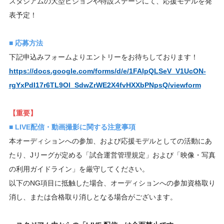
スタジアムの大型ビジョンや特設ステージにて、応援モデルを発
表予定！
■ 応募方法
下記申込みフォームよりエントリーをお待ちしております！
https://docs.google.com/forms/d/e/1FAIpQLSeV_V1UcON-
rgYxPdI17r6TL9Ol_SdwZrWE2X4fvHXXbPNpsQ/viewform
【重要】
■ LIVE配信・動画撮影に関する注意事項
本オーディションへの参加、および応援モデルとしての活動にあ
たり、Jリーグが定める「試合運営管理規定」および「映像・写真
の利用ガイドライン」を厳守してください。
以下のNG項目に抵触した場合、オーディションへの参加資格取り
消し、または合格取り消しとなる場合がございます。