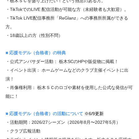
・栃木ＳＣを盛り上げたい！という熱意のある方。
・TikTokでのLIVE 配信活動が可能な方（未経験者も大歓迎）。
・TikTok LIVE配信事務所「ReGlanz」への事務所所属ができる
方。
・18歳以上の方（性別不問）
■ 応援モデル（合格者）の特典
・公式アンバサダー活動： 栃木SCのHPや販促物に掲載！
・イベント出演： ホームゲームなどのクラブ主催イベントに出
演！
・肖像権利用： 栃木ＳＣのロゴや素材を使用した公式な発信が可
能に！
■ 応援モデル（合格者）の活動について
※6/9更新
・活動期間：2026/27シーズン（2026年8月〜2027年5月）
・クラブ広報活動