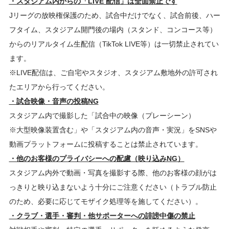
・スタジアム内からの「LIVE 配信」は全面禁止です
Jリーグの放映権保護のため、試合中だけでなく、試合前後、ハー
フタイム、スタジアム開門後の場内（スタンド、コンコース等）
からのリアルタイム生配信（TikTok LIVE等）は一切禁止されてい
ます。
※LIVE配信は、ご自宅やスタジオ、スタジアム敷地外の許可され
たエリアから行ってください。
・試合映像・音声の投稿NG
スタジアム内で撮影した「試合中の映像（プレーシーン）
※大型映像装置含む」や「スタジアム内の音声・実況」をSNSや
動画プラットフォームに投稿することは禁止されています。
・他のお客様のプライバシーへの配慮（映り込みNG）
スタジアム内外で動画・写真を撮影する際、他のお客様の顔がは
っきりと映り込まないよう十分にご注意ください（トラブル防止
のため、必要に応じてモザイク処理等を施してください）。
・クラブ・選手・審判・他サポーターへの誹謗中傷の禁止