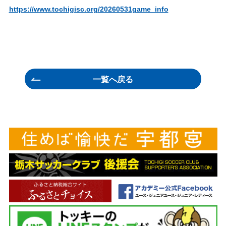
https://www.tochigisc.org/20260531game_info
一覧へ戻る