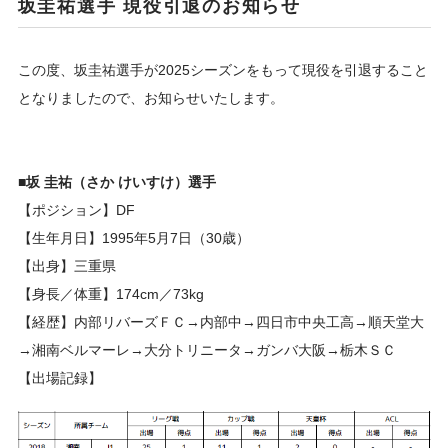
坂圭祐選手 現役引退のお知らせ
この度、坂圭祐選手が2025シーズンをもって現役を引退すること
となりましたので、お知らせいたします。
■坂 圭祐（さか けいすけ）選手
【ポジション】DF
【生年月日】1995年5月7日（30歳）
【出身】三重県
【身長／体重】174cm／73kg
【経歴】内部リバーズＦＣ→内部中→四日市中央工高→順天堂大
→湘南ベルマーレ→大分トリニータ→ガンバ大阪→栃木ＳＣ
【出場記録】