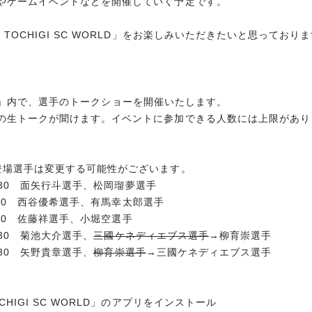
やゲームイベントなどを開催していく予定です。
TOCHIGI SC WORLD」をお楽しみいただきたいと思っており
ORLD」内で、選手のトークショーを開催いたします。
の生トークが聞けます。イベントに参加できる人数には上限があり
登場選手は変更する可能性がございます。
0:30 面矢行斗選手、松岡瑠夢選手
0:30 西谷優希選手、有馬幸太郎選手
0:30 佐藤祥選手、小堀空選手
0:30 菊池大介選手、
三國ケネディエブス選手
→柳育崇選手
0:30 矢野貴章選手、
柳育崇選手
→三國ケネディエブス選手
HIGI SC WORLD」のアプリをインストール