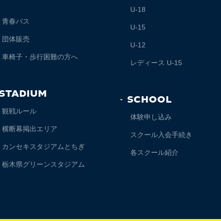
U-18
青春パス
U-15
団体販売
U-12
車椅子・歩行困難の方へ
レディース U-15
STADIUM
SCHOOL
観戦ルール
体験申し込み
横断幕掲出エリア
スクール入会手続き
カンセキスタジアムとちぎ
各スクール紹介
栃木県グリーンスタジアム