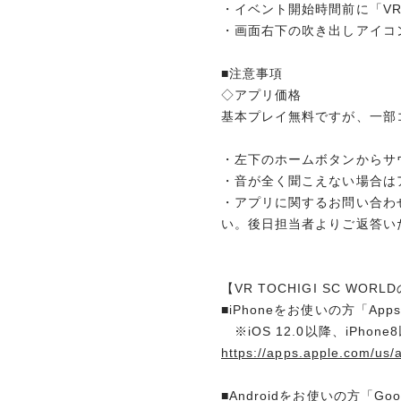
・イベント開始時間前に「VR 
・画面右下の吹き出しアイコ
■注意事項
◇アプリ価格
基本プレイ無料ですが、一部
・左下のホームボタンからサ
・音が全く聞こえない場合は
・アプリに関するお問い合わ
い。後日担当者よりご返答い
【VR TOCHIGI SC W
■iPhoneをお使いの方「Apps
※iOS 12.0以降、iPhon
https://apps.apple.com/us/
■Androidをお使いの方「Goog