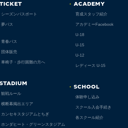
TICKET
ACADEMY
シーズンパスポート
育成スタッフ紹介
夢パス
アカデミーFacebook
U-18
青春パス
U-15
団体販売
U-12
車椅子・歩行困難の方へ
レディース U-15
STADIUM
SCHOOL
観戦ルール
体験申し込み
横断幕掲出エリア
スクール入会手続き
カンセキスタジアムとちぎ
各スクール紹介
ホンダヒート・グリーンスタジアム