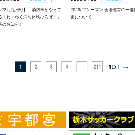
8/22北九州戦】「消防車がやって
2026/27シーズン 会場運営の一部
る！わくわく消防体験ひろば！」
更について
催のお知らせ
...
1
2
3
4
211
NEXT