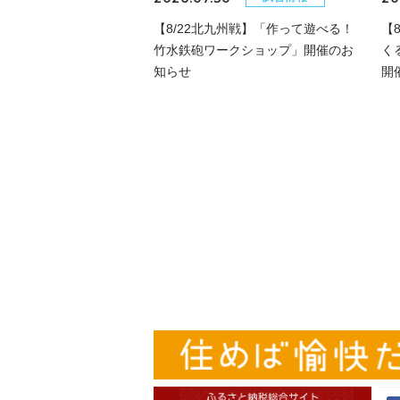
【8/22北九州戦】「作って遊べる！
【
竹水鉄砲ワークショップ」開催のお
く
知らせ
開