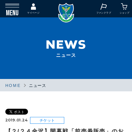
MENU
マイページ
ファンクラブ
ショップ
NEWS
ニュース
HOME
ニュース
チケット
2019.01.24
チケット
【２/２４金沢】開幕戦「前売券販売」のお