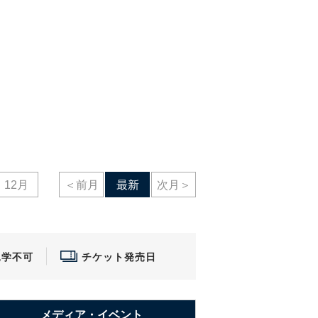
12月
＜前月
最新
次月＞
見学不可
チケット発売日
メディア・
イベント