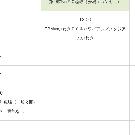
第28節vsＦＣ琉球（会場：カンセキ）
13:00
TRMvsいわきＦＣ＠ハワイアンズスタジア
ムいわき
F
F
00
目的広場〈一般公開〉
ビス：実施なし