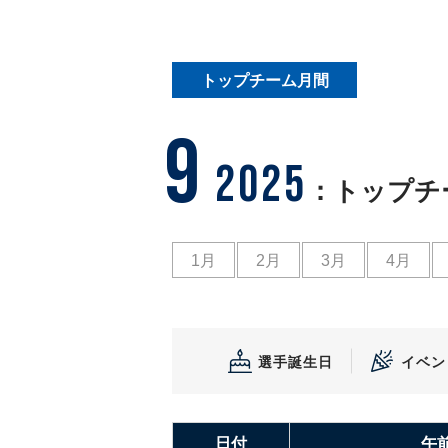
トップチーム月間
9
2025
：トップチ
1月
2月
3月
4月
選手誕生日
イベン
日付
午