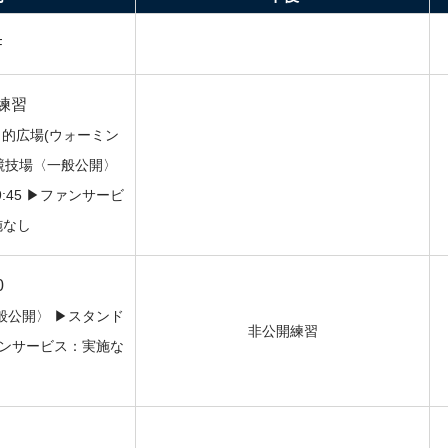
F
 練習
目的広場(ウォーミン
競技場〈一般公開〉
45 ▶︎ファンサービ
施なし
0
公開〉 ▶︎スタンド
非公開練習
ファンサービス：実施な