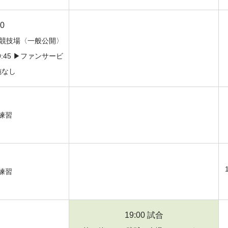
00
上競技場〈一般公開〉
45 ▶︎ファンサービ
施なし
練習
練習
19:00 試合