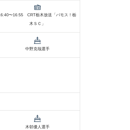
16:40〜16:55 CRT栃木放送「バモス！栃
木ＳＣ」
中野克哉選手
木邨優人選手