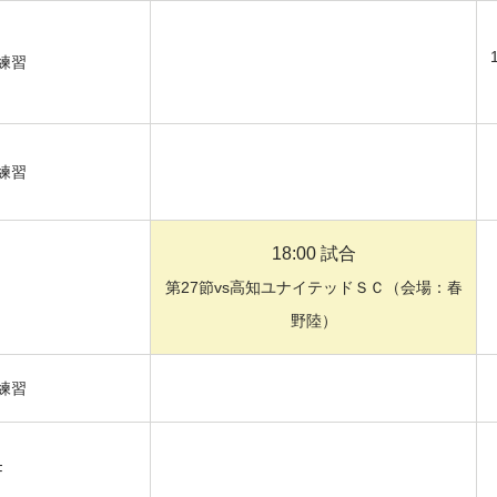
練習
練習
18:00 試合
第27節vs高知ユナイテッドＳＣ（会場：春
野陸）
練習
F