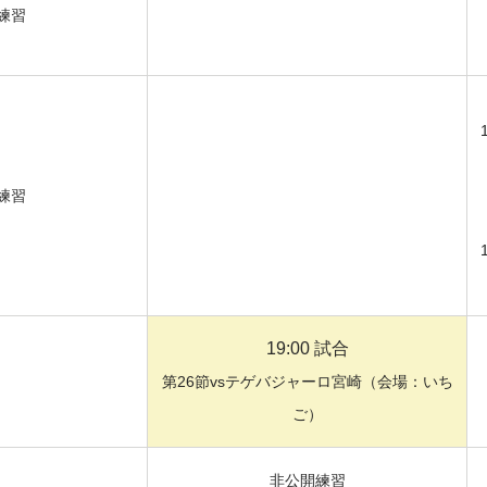
練習
練習
19:00 試合
第26節vsテゲバジャーロ宮崎（会場：いち
ご）
非公開練習