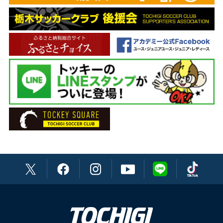
DF 5 大谷 尚輝
アナリスト 眞鍋 将吾
DF 13 坂 圭祐
フィジカルコーチ 坂本 裕史
DF 17 藤谷 匠
チーフトレーナー 松本 祐太
DF 23 福島 隼斗
トレーナー 渡辺 貴裕
DF 30 福森 健太
トレーナー 金子 敦也
DF 33 ラファエル
通訳 大和田 ブルーノ英男
DF 40 高嶋 修也
マネージャー 榊原 達也
MF 4 佐藤 祥
マネージャー 見城 祐輔
MF 6 大森 渚生
チーフドクター 下田 貢
MF 7 石田 凌太郎
ドクター 阿久津 仁
MF 10 森 俊貴
ドクター 鰺坂 桂