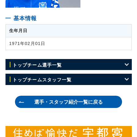
基本情報
生年月日
1971年02月01日
トップチーム選手一覧
GK 1 川田 修平
トップチームスタッフ一覧
GK 21 キム ミンジュン
監督 小林 伸二
選手・スタッフ紹介一覧に戻る
GK 27 丹野 研太
ヘッドコーチ 長島 裕明
DF 2 平松 航
コーチ 本橋 卓巳
DF 3 黒﨑 隼人
GKコーチ 大神 友明